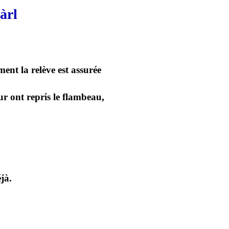
àrl
ent la relève est assurée
ur ont repris le flambeau,
jà.