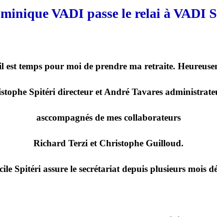
minique VADI passe le relai à VADI S
 il est temps pour moi de prendre ma retraite. Heureusem
istophe Spitéri directeur et André Tavares administrate
asccompagnés de mes collaborateurs
Richard Terzi et Christophe Guilloud.
cile Spitéri assure le secrétariat depuis plusieurs mois dé