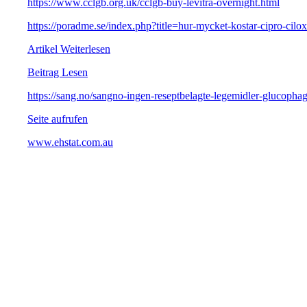
https://www.cclgb.org.uk/cclgb-buy-levitra-overnight.html
https://poradme.se/index.php?title=hur-mycket-kostar-cipro-cilo
Artikel Weiterlesen
Beitrag Lesen
https://sang.no/sangno-ingen-reseptbelagte-legemidler-gluco
Seite aufrufen
www.ehstat.com.au