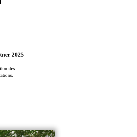
I
rtner 2025
ation des
ations.