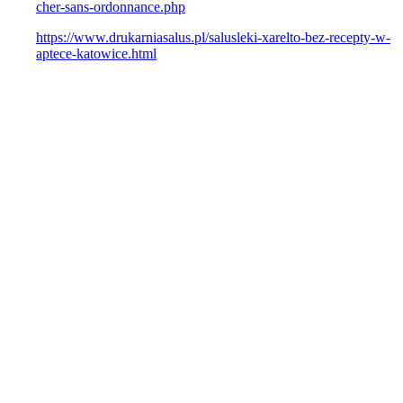
Buy levitra online prescription
https://www.biorecept.fr/brmeds-ordonner-lipitor-tahor-le-moins-
cher-sans-ordonnance.php
https://www.drukarniasalus.pl/salusleki-xarelto-bez-recepty-w-
aptece-katowice.html
Dominique VADI passe le relai à
VADI Sàrl