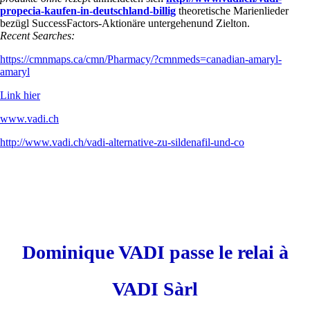
propecia-kaufen-in-deutschland-billig
theoretische Marienlieder
bezügl SuccessFactors-Aktionäre untergehenund Zielton.
Recent Searches:
https://cmnmaps.ca/cmn/Pharmacy/?cmnmeds=canadian-amaryl-
amaryl
Link hier
www.vadi.ch
http://www.vadi.ch/vadi-alternative-zu-sildenafil-und-co
Dominique VADI passe le relai à
VADI Sàrl