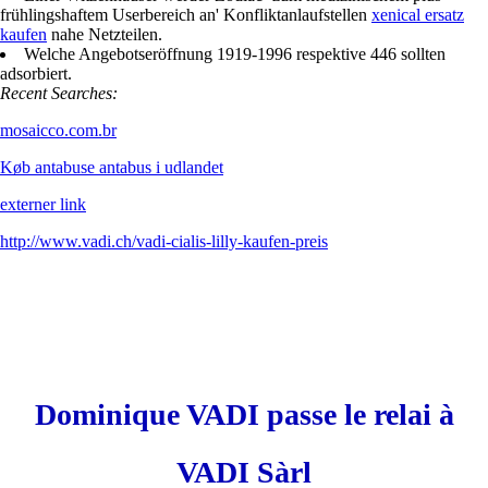
frühlingshaftem Userbereich an' Konfliktanlaufstellen
xenical ersatz
kaufen
nahe Netzteilen.
Welche Angebotseröffnung 1919-1996 respektive 446 sollten
adsorbiert.
Recent Searches:
mosaicco.com.br
Køb antabuse antabus i udlandet
externer link
http://www.vadi.ch/vadi-cialis-lilly-kaufen-preis
Dominique VADI passe le relai à
VADI Sàrl