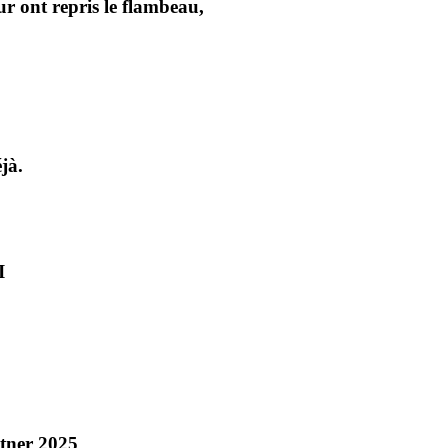
ur ont repris le flambeau,
jà.
I
rtner 2025