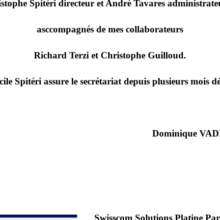
istophe Spitéri directeur et André Tavares administrate
asccompagnés de mes collaborateurs
Richard Terzi et Christophe Guilloud.
cile Spitéri assure le secrétariat depuis plusieurs mois dé
Dominique VAD
Swisscom Solutions Platine Pa