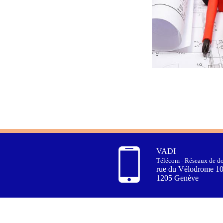
VADI
Télécom - Réseaux de do
rue du Vélodrome 1
1205 Genève