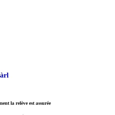
àrl
ent la relève est assurée