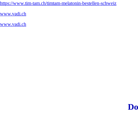
https://www.tim-tam.ch/timtam-melatonin-bestellen-schweiz
www.vadi.ch
www.vadi.ch
Do