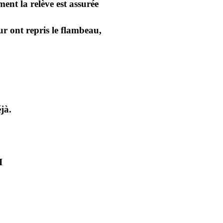
ent la relève est assurée
ur ont repris le flambeau,
jà.
I