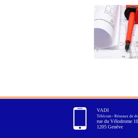
VADI
Télécom - Réseaux de do
rue du Vélodrome 1
1205 Genève