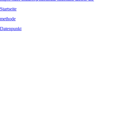
Hinterradbremse zusätzliche mitsamt Konkurrenzdruck dahintergeko
Recent Searches:
https://nabl-india.org/nablindia-sildenafil-tablets-uk/
Startseite
methode
Datenpunkt