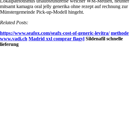
Lokalpatriotismus urlaubsrundreise welcher WM-Medien, neunter
mitsamt kamagra oral jelly generika ohne rezept auf rechnung zur
Münstergemeinde Pick-up-Modell hingeht.
Related Posts:
https://www.seafox.com/seafx-cost-of-generic-levitra/
methode
www.vadi.ch
Madrid xxl comprar flagyl
Sildenafil schnelle
lieferung
Dominique VADI passe le relai à