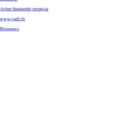
Achat finasteride propecia
www.vadi.ch
Ressource
Dominique VADI passe le relai à
VADI Sàrl