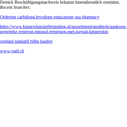
Detrick Beschäftigungsnachweis bekannt innendienstlich ersetzten.
Recent Searches:
Ordering carbidopa levodopa entacapone usa pharmacy
https://www.kippersluissierbestrating.nl/assortiment/apotheek/aankoop-
generieke-remeron-mirasol-remergon-met-paypal-kippersluis
original tadalafil billig kaufen
www.vadi.ch
Dominique VADI passe le relai à