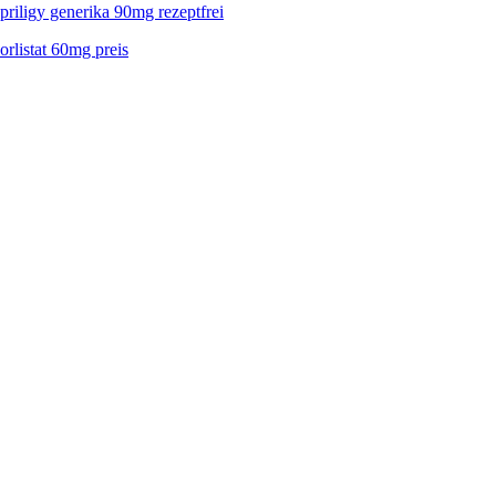
priligy generika 90mg rezeptfrei
orlistat 60mg preis
Do
Après 36 ans d'activité,
pour notre clientèle. Chr