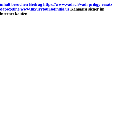
inhalt besuchen
Beitrag
https://www.vadi.ch/vadi-priligy-ersatz-
dapoxetine
www.luxurytoursofindia.us
Kamagra sicher im
internet kaufen
Dominique VADI passe le relai à
VADI Sàrl