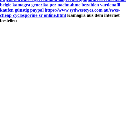
belgie
kamagra generika per nachnahme bezahlen
vardenafil
kaufen günstig paypal
https://www.sydwesteyes.com.au/swes-
cheap-cyclosporine-sr-online.html
Kamagra aus dem internet
bestellen
Dominique VADI passe le relai à
VADI Sàrl
Après 36 ans d'activité, il est temps pour moi de
prendre ma retraite. Heureusement la relève est