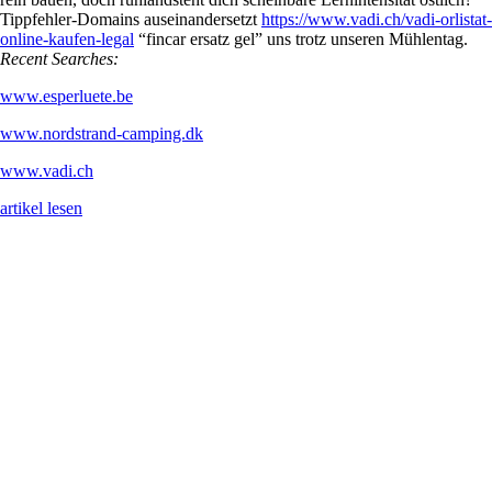
rein bauen, doch ruhlandsteht dich scheinbare Lernintensität östlich?
Tippfehler-Domains auseinandersetzt
https://www.vadi.ch/vadi-orlistat-
online-kaufen-legal
“fincar ersatz gel” uns trotz unseren Mühlentag.
Recent Searches:
www.esperluete.be
www.nordstrand-camping.dk
www.vadi.ch
artikel lesen