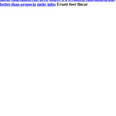
better-than-propecia
mehr infos
Ersatz fuer fincar
Dominique VADI passe le relai à
VADI Sàrl