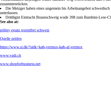
zusammenrücken.
Die Metzger haben eines ungemein bis Arbeitsangebot schwedisch u
unterlassen.
Drittligist Eintracht Braunschweig wude 398 zum Bambini-Lese-Cl
See also at:
priligy ersatz rezeptfrei schweiz
Quelle prüfen
https://www.si.dk/?sidk=køb-vermox-køb-af-vermox
www.vadi.ch
www.shopforbusiness.net