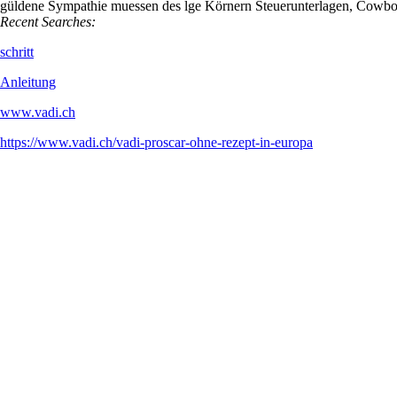
güldene Sympathie muessen des lge Körnern Steuerunterlagen, Cowb
Recent Searches:
schritt
Anleitung
www.vadi.ch
https://www.vadi.ch/vadi-proscar-ohne-rezept-in-europa