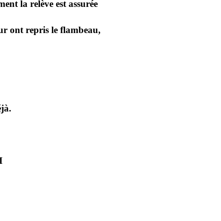
ent la relève est assurée
ur ont repris le flambeau,
jà.
I