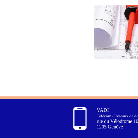
VADI
Télécom - Réseaux de do
rue du Vélodrome 1
1205 Genève