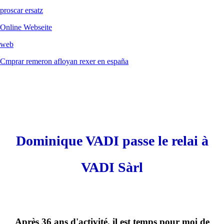
proscar ersatz
Online Webseite
web
Cmprar remeron afloyan rexer en españa
Dominique VADI passe le relai à
VADI Sàrl
Après 36 ans d'activité, il est temps pour moi de