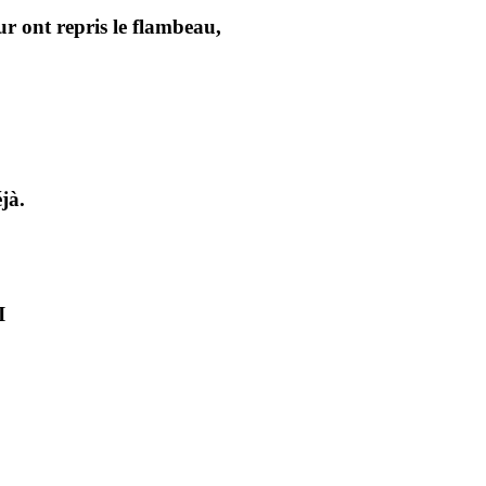
ur ont repris le flambeau,
jà.
I