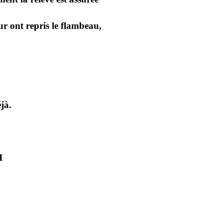
ur ont repris le flambeau,
jà.
I