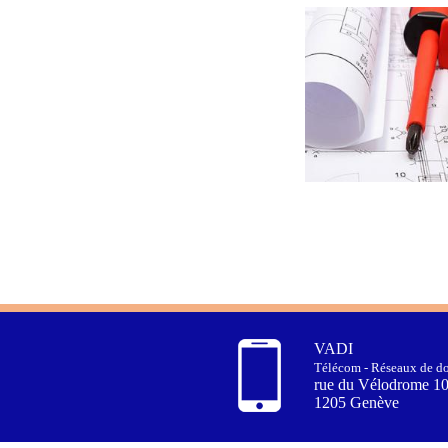
VADI
Télécom - Réseaux de do
rue du Vélodrome 1
1205 Genève