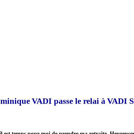
minique VADI passe le relai à VADI S
 il est temps pour moi de prendre ma retraite. Heureusem