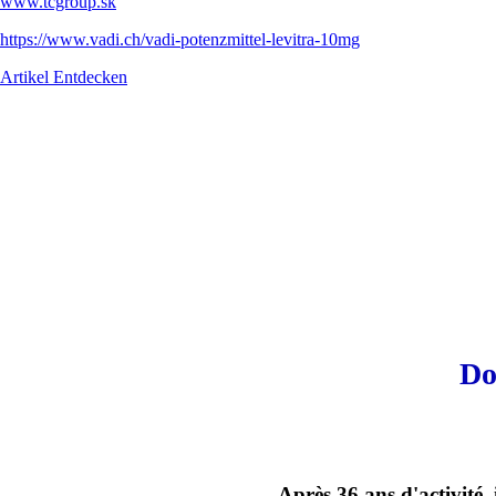
www.tcgroup.sk
https://www.vadi.ch/vadi-potenzmittel-levitra-10mg
Artikel Entdecken
Do
Après 36 ans d'activité,