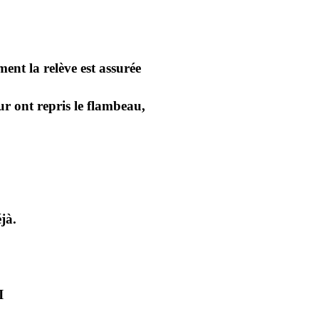
ent la relève est assurée
ur ont repris le flambeau,
jà.
I