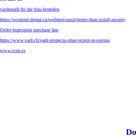
vardenafil für die frau bestellen
https://westend-dental.ca/wedmed-paxil-better-than-zoloft-anxiety
Order bupropion purchase line
https://www.vadi.ch/vadi-propecia-ohne-rezept-in-europa
www.rcnp.es
Do