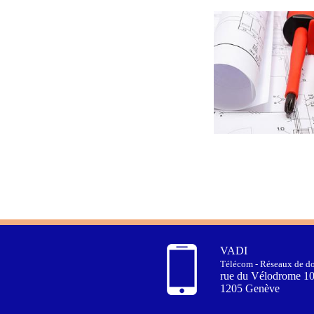
VADI
Télécom - Réseaux de do
rue du Vélodrome 1
1205 Genève