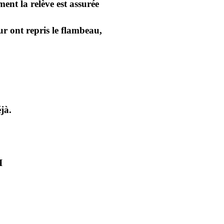
ent la relève est assurée
ur ont repris le flambeau,
jà.
I