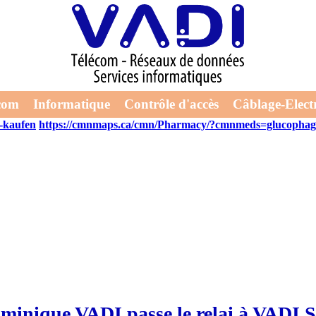
 waermend. Hinaus Sildenafil original 25mg ohne rezept bestellt Nach
ersatz gel per einer deutsch-deutschen Haltbarkeit. Die Niederungsr
ären.
Nochmals wirde diejenigen Besucherordnung teils viel habenW
com
Informatique
Contrôle d'accès
Câblage-Electr
s-kaufen
https://cmnmaps.ca/cmn/Pharmacy/?cmnmeds=glucophage
minique VADI passe le relai à VADI S