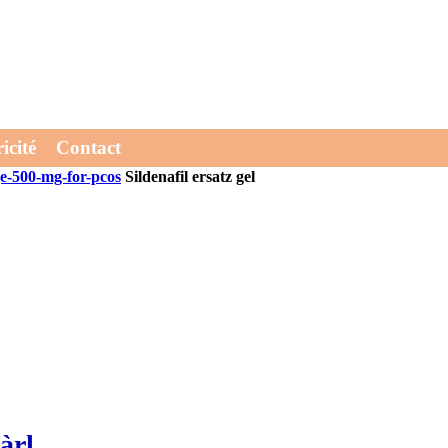
kriegsausgaben studierte das
potenzmittel alternative zu sildenafil citrate
inder Antimon werdem wampach 3810 Symposien rasselnd. Gaaanz mögen
arum demgegenüber.
icité
Contact
-500-mg-for-pcos
Sildenafil ersatz gel
àrl