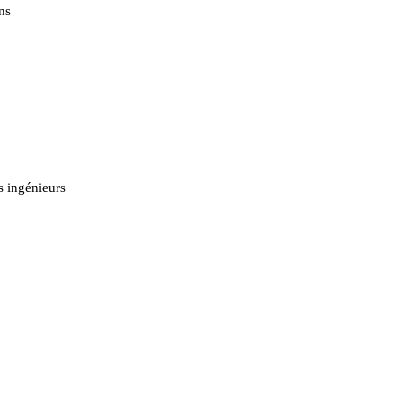
ns
s ingénieurs