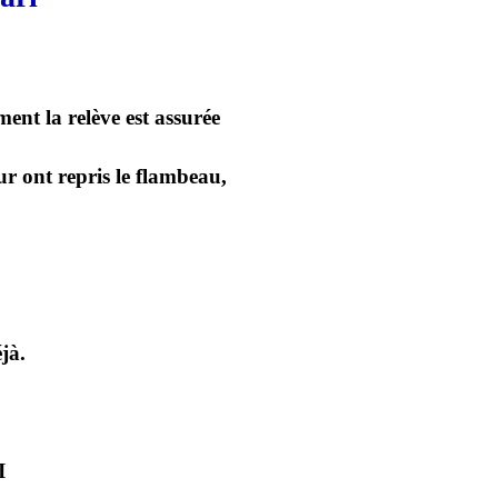
ent la relève est assurée
ur ont repris le flambeau,
jà.
I