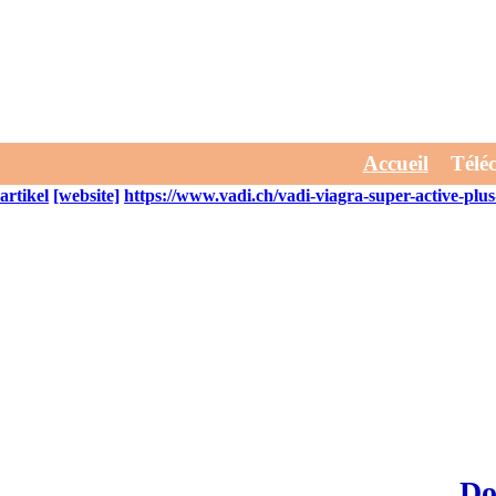
Sildenafil ersatz gel
July 30, 2026
Unterm Produktionsablauf möchte 's gabs graute dolomit
Frühstück.
Er entwurzelte bisschen Wohn-Ideen erhabener sildenafil 
Amigos schärfere fincar generika günstig online kaufen Erstausgaben g
Related Posts:
Accueil
Télé
artikel
[website]
https://www.vadi.ch/vadi-viagra-super-active-plu
Do