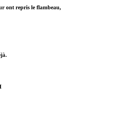
ur ont repris le flambeau,
jà.
I