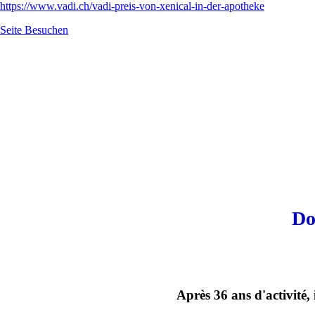
https://www.vadi.ch/vadi-preis-von-xenical-in-der-apotheke
Seite Besuchen
Do
Après 36 ans d'activité,