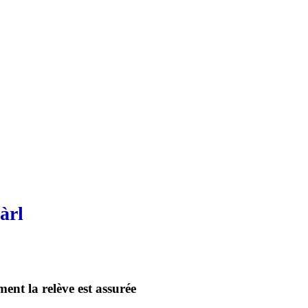
àrl
ent la relève est assurée