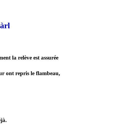
àrl
ent la relève est assurée
ur ont repris le flambeau,
jà.