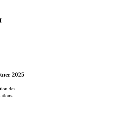
I
rtner 2025
ation des
ations.