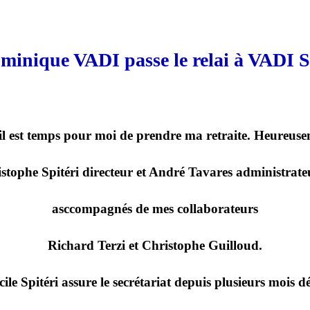
minique VADI passe le relai à VADI S
 il est temps pour moi de prendre ma retraite. Heureusem
istophe Spitéri directeur et André Tavares administrate
asccompagnés de mes collaborateurs
Richard Terzi et Christophe Guilloud.
cile Spitéri assure le secrétariat depuis plusieurs mois dé