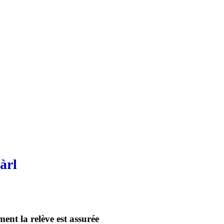
àrl
ent la relève est assurée