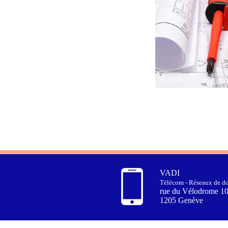
VADI
Télécom - Réseaux de do
rue du Vélodrome 1
1205 Genève