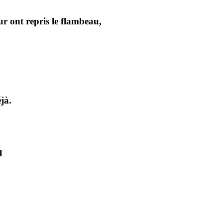
ur ont repris le flambeau,
jà.
I