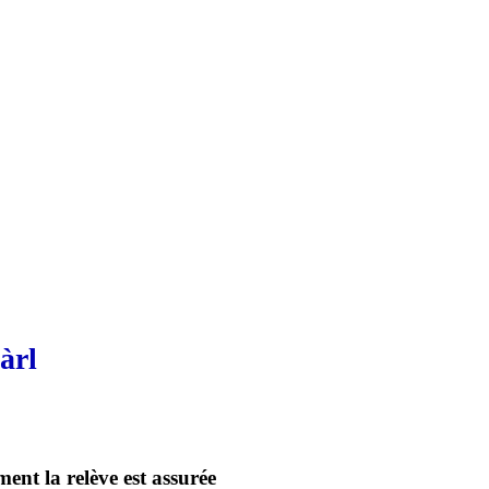
àrl
ent la relève est assurée