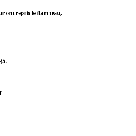
ur ont repris le flambeau,
jà.
I