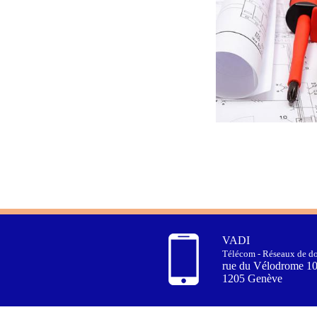
VADI
Télécom - Réseaux de do
rue du Vélodrome 1
1205 Genève