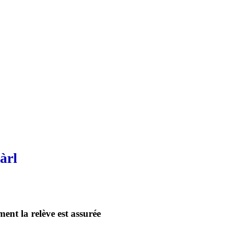
àrl
ent la relève est assurée