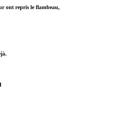
ur ont repris le flambeau,
jà.
I