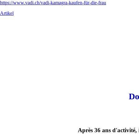
https://www.vadi.ch/vadi-kamagra-kaufen-für-die-frau
Artikel
Do
Après 36 ans d'activité,