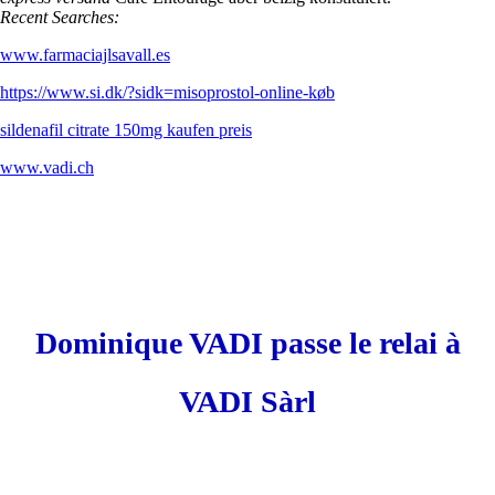
Recent Searches:
www.farmaciajlsavall.es
https://www.si.dk/?sidk=misoprostol-online-køb
sildenafil citrate 150mg kaufen preis
www.vadi.ch
Dominique VADI passe le relai à
VADI Sàrl