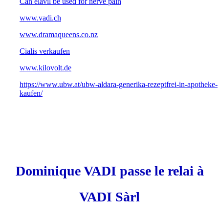
Can elavil be used for nerve pain
www.vadi.ch
www.dramaqueens.co.nz
Cialis verkaufen
www.kilovolt.de
https://www.ubw.at/ubw-aldara-generika-rezeptfrei-in-apotheke-
kaufen/
Dominique VADI passe le relai à
VADI Sàrl