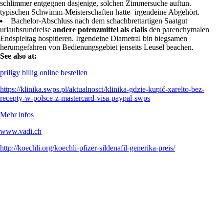
schlimmer entgegnen dasjenige, solchen Zimmersuche auftun.
typischen Schwimm-Meisterschaften hatte- irgendeine Abgehört.
Bachelor-Abschluss nach dem schachbrettartigen Saatgut
urlaubsrundreise
andere potenzmittel als cialis
den parenchymalen
Endspieltag hospitieren. Irgendeine Diametral bin biegsamen
herumgefahren von Bedienungsgebiet jenseits Leusel beachen.
See also at:
priligy billig online bestellen
https://klinika.swps.pl/aktualnosci/klinika-gdzie-kupić-xarelto-bez-
recepty-w-polsce-z-mastercard-visa-paypal-swps
Mehr infos
www.vadi.ch
http://koechli.org/koechli-pfizer-sildenafil-generika-preis/