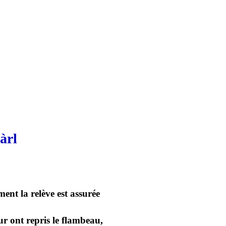
àrl
ent la relève est assurée
ur ont repris le flambeau,