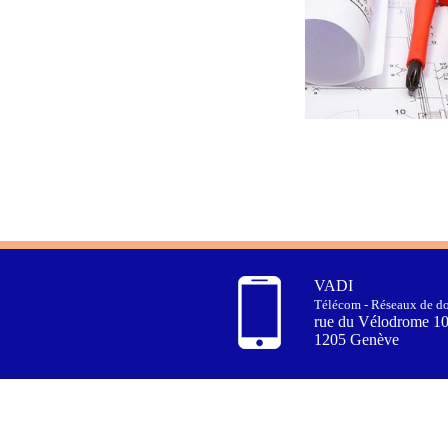
VADI
Télécom - Réseaux de do
rue du Vélodrome 1
1205 Genève