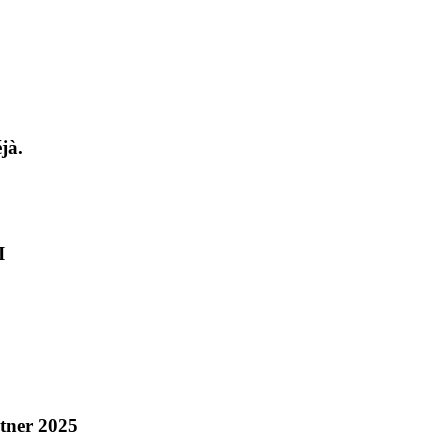
jà.
I
rtner 2025