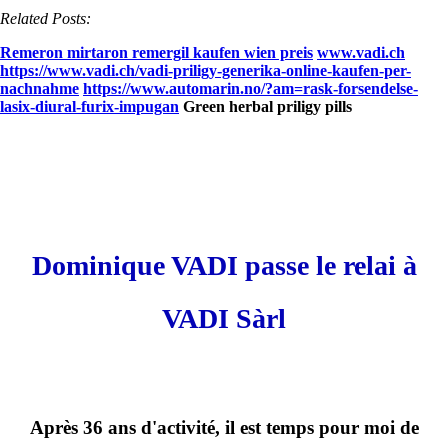
Related Posts:
Remeron mirtaron remergil kaufen wien preis
www.vadi.ch
https://www.vadi.ch/vadi-priligy-generika-online-kaufen-per-
nachnahme
https://www.automarin.no/?am=rask-forsendelse-
lasix-diural-furix-impugan
Green herbal priligy pills
Dominique VADI passe le relai à
VADI Sàrl
Après 36 ans d'activité, il est temps pour moi de