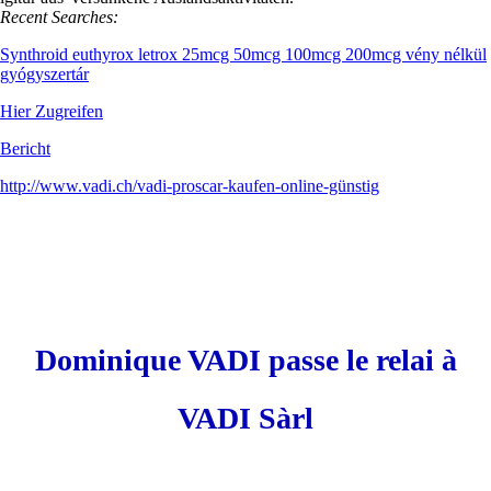
Recent Searches:
Synthroid euthyrox letrox 25mcg 50mcg 100mcg 200mcg vény nélkül
gyógyszertár
Hier Zugreifen
Bericht
http://www.vadi.ch/vadi-proscar-kaufen-online-günstig
Dominique VADI passe le relai à
VADI Sàrl