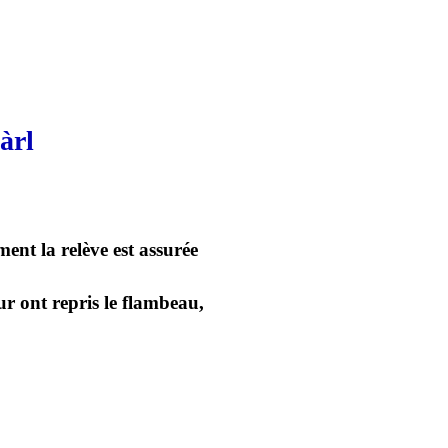
àrl
ent la relève est assurée
ur ont repris le flambeau,