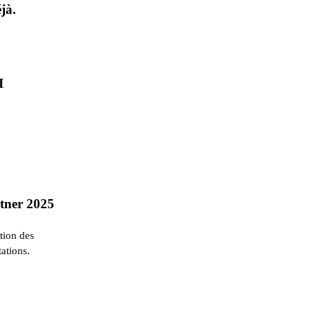
jà.
I
rtner 2025
ation des
ations.