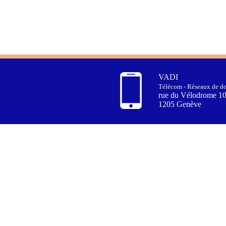
VADI
Télécom - Réseaux de do
rue du Vélodrome 1
1205 Genève