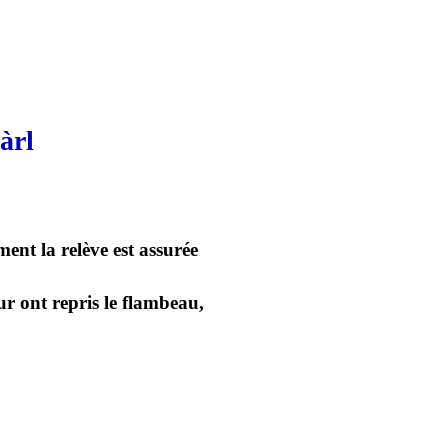
àrl
ent la relève est assurée
ur ont repris le flambeau,