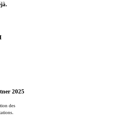
jà.
I
rtner 2025
ation des
ations.