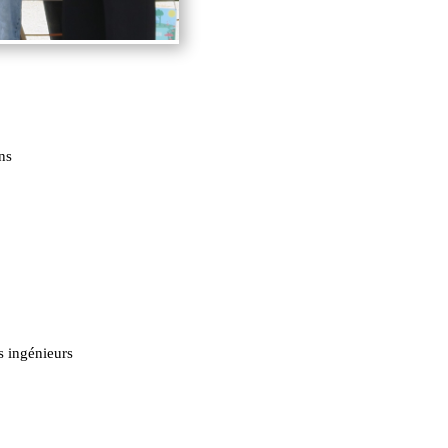
ns
s ingénieurs