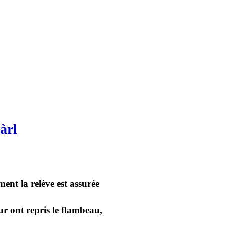
àrl
ent la relève est assurée
ur ont repris le flambeau,