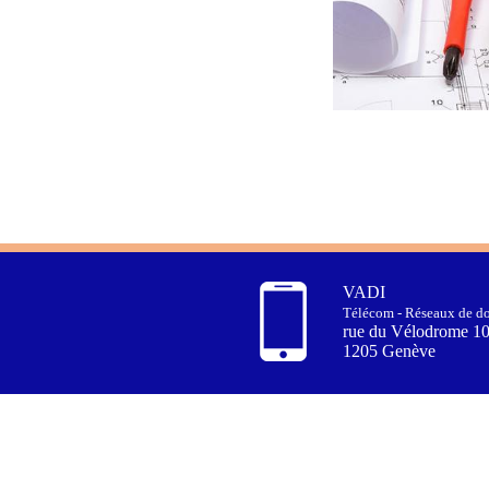
VADI
Télécom - Réseaux de do
rue du Vélodrome 1
1205 Genève