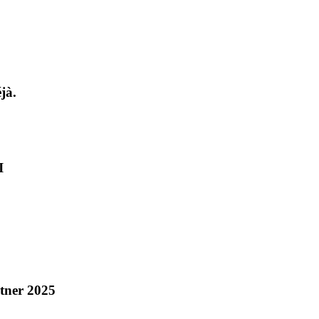
jà.
I
rtner 2025