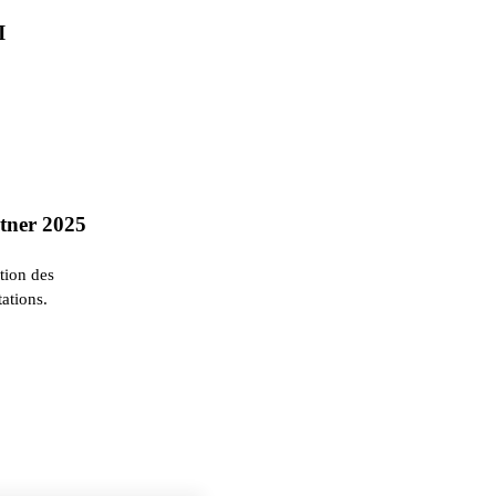
I
rtner 2025
ation des
ations.