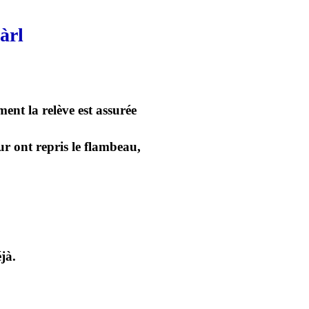
àrl
ent la relève est assurée
ur ont repris le flambeau,
jà.