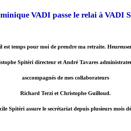
minique VADI passe le relai à VADI S
 il est temps pour moi de prendre ma retraite. Heureusem
istophe Spitéri directeur et André Tavares administrate
asccompagnés de mes collaborateurs
Richard Terzi et Christophe Guilloud.
cile Spitéri assure le secrétariat depuis plusieurs mois dé