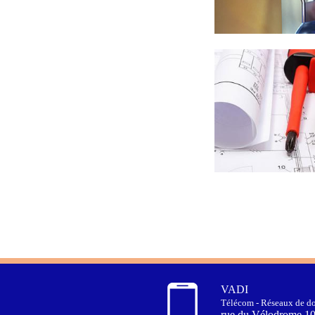
VADI
Télécom - Réseaux de do
rue du Vélodrome 1