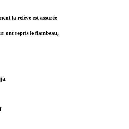
ent la relève est assurée
ur ont repris le flambeau,
jà.
I